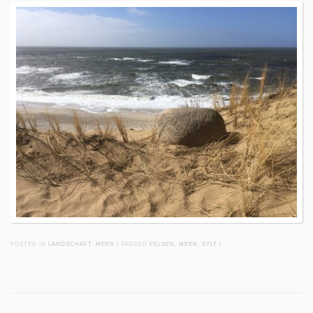
POSTED IN
LANDSCHAFT
,
MEER
/
TAGGED
FELSEN
,
MEER
,
SYLT
/