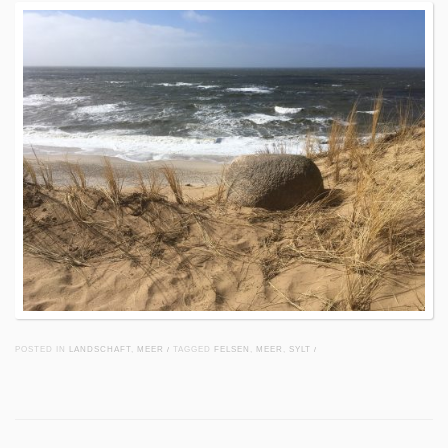
POSTED IN
LANDSCHAFT
,
MEER
/
TAGGED
FELSEN
,
MEER
,
SYLT
/