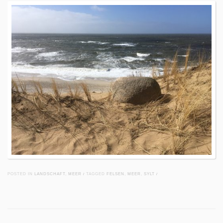
POSTED IN
LANDSCHAFT
,
MEER
/
TAGGED
FELSEN
,
MEER
,
SYLT
/