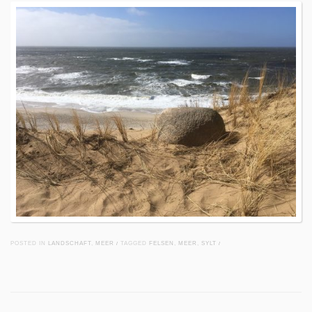
POSTED IN
LANDSCHAFT
,
MEER
/
TAGGED
FELSEN
,
MEER
,
SYLT
/